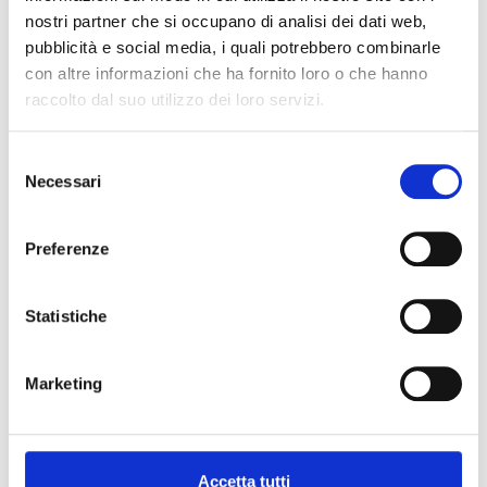
nostri partner che si occupano di analisi dei dati web,
pubblicità e social media, i quali potrebbero combinarle
con altre informazioni che ha fornito loro o che hanno
Ricordami
Accedi
raccolto dal suo utilizzo dei loro servizi.
Password dimenticata?
Selezione
Necessari
del
Registrati
consenso
Preferenze
Indirizzo email
*
Statistiche
Marketing
Password
*
Accetta tutti