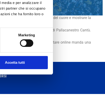
l media e per analizzare il
nostri partner che si occupano
azioni che ha fornito loro o
dossare i colori della tua squadra del cuore e mostrare la
k Point ed Erreà, sponsor tecnico di Pallacanestro Cantù.
Marketing
 del PalaDesio. Se non vuoi acquistare online manda una
Accetta tutti
BORSI