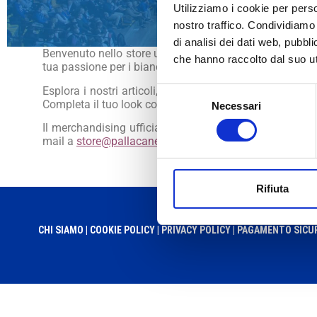
Utilizziamo i cookie per perso
nostro traffico. Condividiamo 
di analisi dei dati web, pubbl
Benvenuto nello store ufficiale di Pallacanestro Cantù, i
che hanno raccolto dal suo uti
CHI SIAMO
tua passione per i biancoblù.
Esplora i nostri articoli, dalle t-shirt alle canotte re
Selezione
Completa il tuo look con una gamma di accessori elegan
Necessari
del
consenso
Il merchandising ufficiale lo trovi solo su store.pall
mail a
store@pallacanestrocantu.com
e prendi un appu
Rifiuta
CHI SIAMO |
COOKIE POLICY |
PRIVACY POLICY |
PAGAMENTO SICU