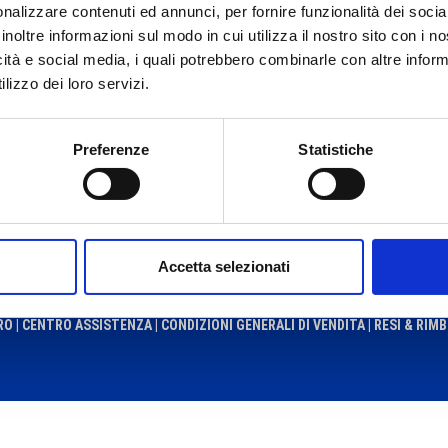
nalizzare contenuti ed annunci, per fornire funzionalità dei socia
inoltre informazioni sul modo in cui utilizza il nostro sito con i 
icità e social media, i quali potrebbero combinarle con altre inform
l posto ideale dove puoi trovare tutto quello che ti serve per in
lizzo dei loro servizi.
plica del campionato, studiati nei minimi dettagli insieme a Chec
ti e funzionali.
Preferenze
Statistiche
acanestrocantu.com e durante le partite casalinghe all’ingresso
ntamento presso i nostri uffici a Cantù in Via Como 216.
Accetta selezionati
RO
|
CENTRO ASSISTENZA |
CONDIZIONI GENERALI DI VENDITA |
RESI & RIM